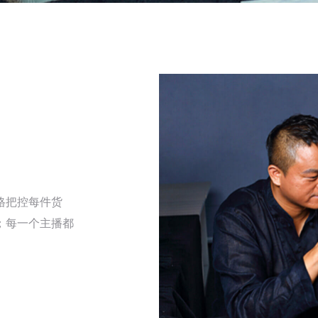
格把控每件货
；每⼀个主播都
。