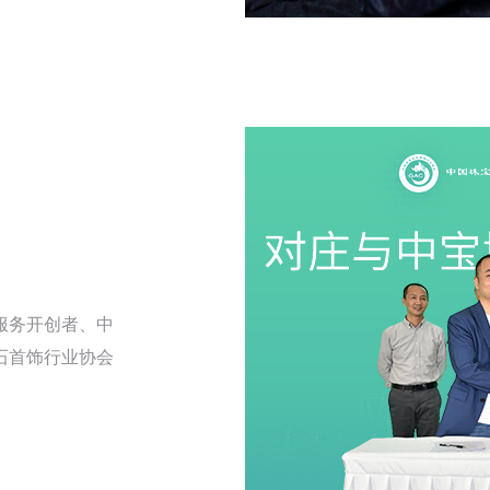
服务开创者、中
⽯⾸饰⾏业协会