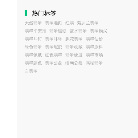
热门标签
天然翡翠
翡翠雕刻
红翡
紫罗兰翡翠
翡翠平安扣
翡翠镶嵌
蓝水翡翠
翡翠购买
翡翠耳钉
翡翠耳环
飘花翡翠
翡翠估价
绿色翡翠
翡翠瑕疵
翡翠收藏
翡翠原料
翡翠佩戴
红色翡翠
翡翠硬度
翡翠市场
翡翠颜色
翡翠公盘
缅甸公盘
高端翡翠
白翡翠