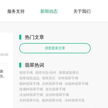
服务支持
新闻动态
关于我们
热门文章
浏览更多文章
:00:00
翡翠热词
象
翡翠手镯
翡翠吊坠/挂件
翡翠戒面裸石
物。
翡翠戒指成品
翡翠原石
冰种翡翠手镯
糯种翡翠手镯
豆种翡翠手镯
冰糯种翡翠手镯
玻璃种翡翠手镯
老坑翡翠手镯
冰油种翡翠手镯
油清种翡翠手镯
冰种翡翠吊坠
糯种翡翠吊坠
冰种翡翠吊坠